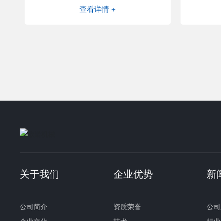
查看详情 +
关于我们
企业优势
新
公司简介
资质荣誉
公司