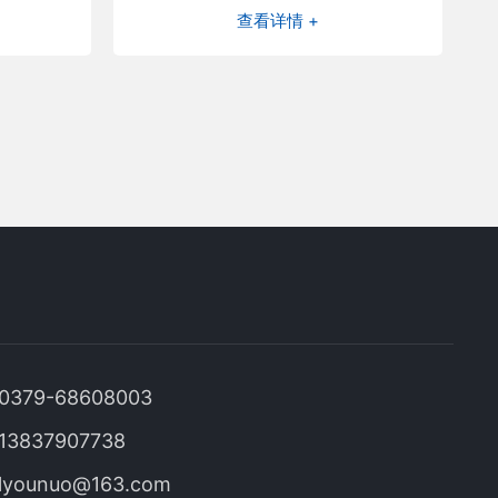
查看详情 +
0379-68608003
13837907738
lyounuo@163.com