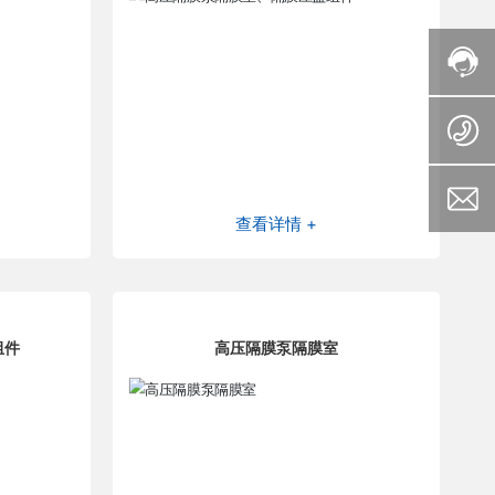
查看详情 +
组件
高压隔膜泵隔膜室