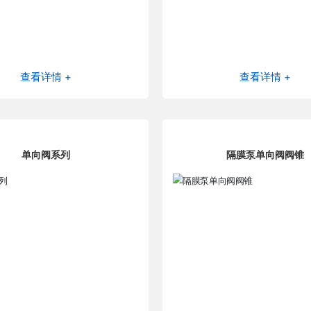
查看详情 +
查看详情 +
单向阀系列
隔膜泵单向阀阀锥